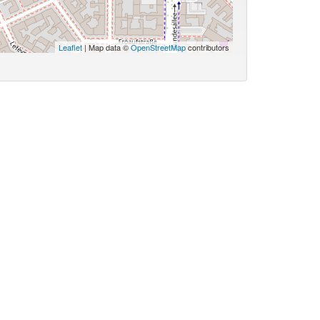
Leaflet
| Map data ©
OpenStreetMap
contributors