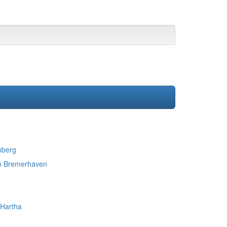
nberg
in Bremerhaven
 Hartha