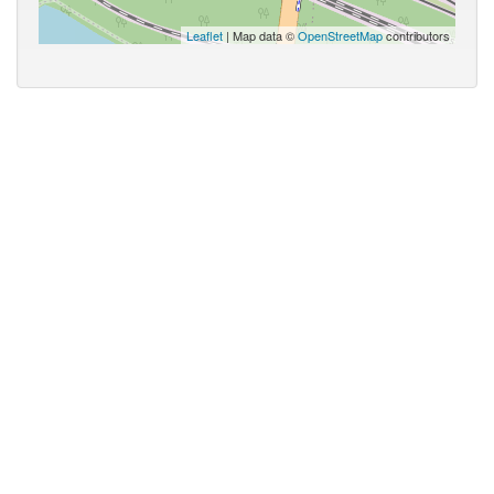
Leaflet
| Map data ©
OpenStreetMap
contributors