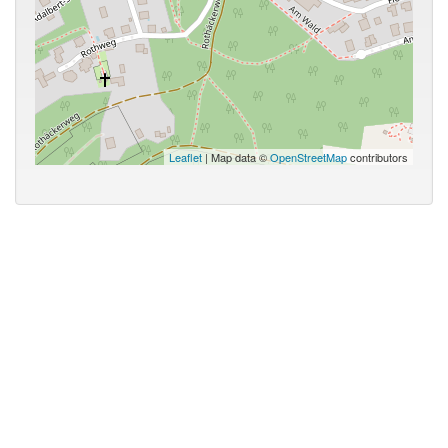
Leaflet
| Map data ©
OpenStreetMap
contributors