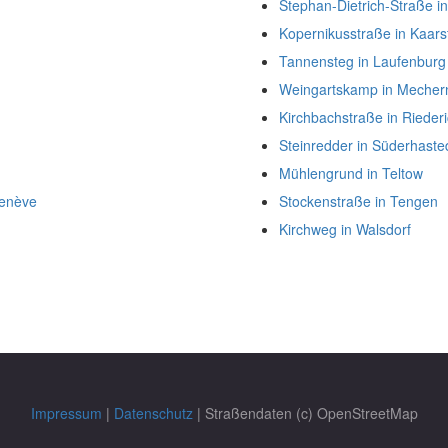
Stephan-Dietrich-Straße i
Kopernikusstraße in Kaars
Tannensteg in Laufenburg
Weingartskamp in Mecher
Kirchbachstraße in Rieder
Steinredder in Süderhaste
Mühlengrund in Teltow
Genève
Stockenstraße in Tengen
Kirchweg in Walsdorf
Impressum
|
Datenschutz
| Straßendaten (c) OpenStreetMap