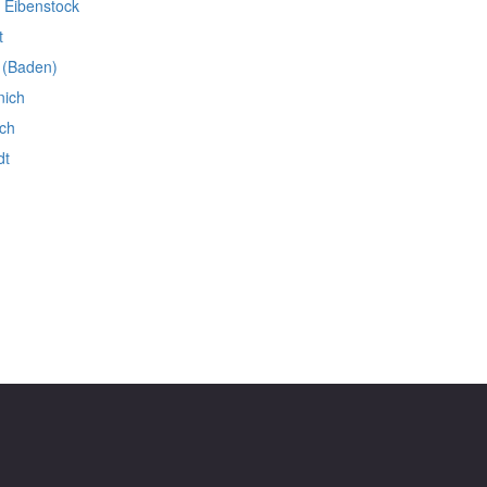
n Eibenstock
t
 (Baden)
nich
ich
dt