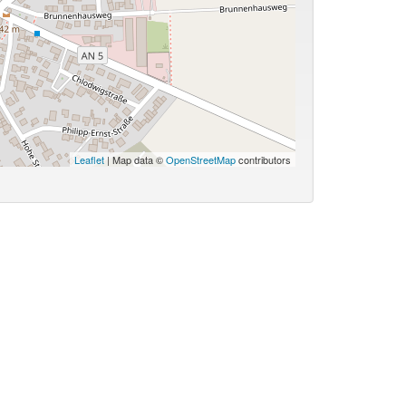
Leaflet
| Map data ©
OpenStreetMap
contributors