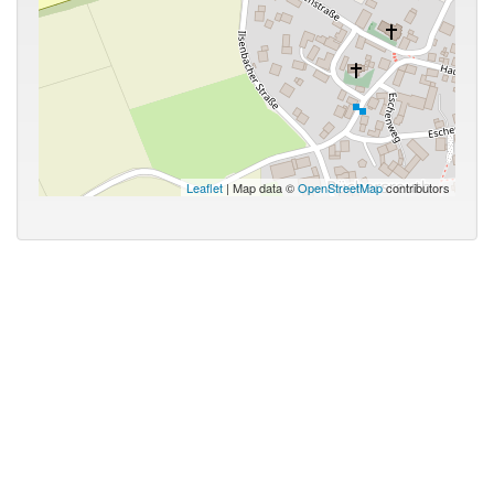
Leaflet
| Map data ©
OpenStreetMap
contributors