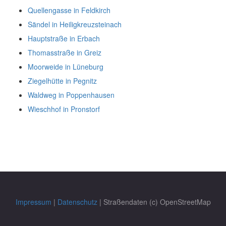
Quellengasse in Feldkirch
Sändel in Heiligkreuzsteinach
Hauptstraße in Erbach
Thomasstraße in Greiz
Moorweide in Lüneburg
Ziegelhütte in Pegnitz
Waldweg in Poppenhausen
Wieschhof in Pronstorf
Impressum
|
Datenschutz
| Straßendaten (c) OpenStreetMap