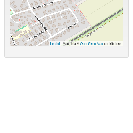
Leaflet
| Map data ©
OpenStreetMap
contributors