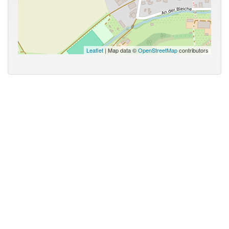
Leaflet
| Map data ©
OpenStreetMap
contributors