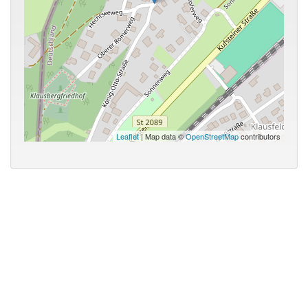
Leaflet
| Map data ©
OpenStreetMap
contributors