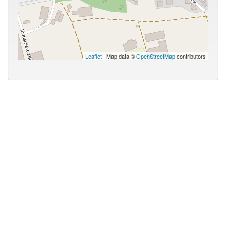
Leaflet
| Map data ©
OpenStreetMap
contributors