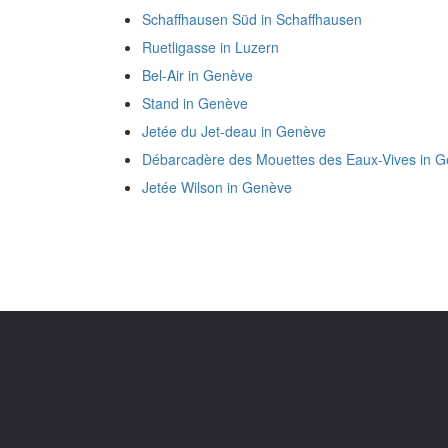
Schaffhausen Süd in Schaffhausen
Ruetligasse in Luzern
Bel-Air in Genève
Stand in Genève
Jetée du Jet-deau in Genève
Débarcadère des Mouettes des Eaux-Vives in 
Jetée Wilson in Genève