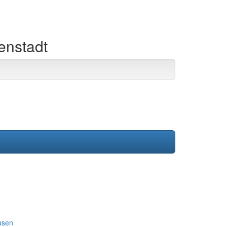
genstadt
usen