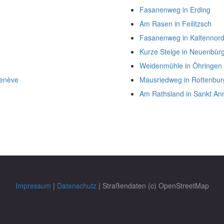
Fasanenweg in Erding
Am Rasen in Feilitzsch
Fasanenweg in Kaltennor
Kurze Steige in Neuenbür
Weidenmühle in Öhringen
Genève
Mausriedweg in Rottenbu
Am Rathsland in Sankt An
Impressum
|
Datenschutz
| Straßendaten (c) OpenStreetMap