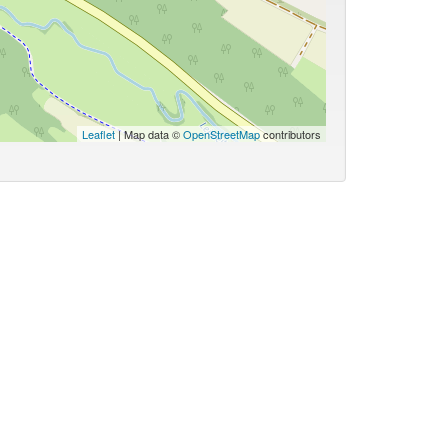
Leaflet
| Map data ©
OpenStreetMap
contributors