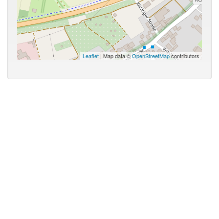
Leaflet
| Map data ©
OpenStreetMap
contributors