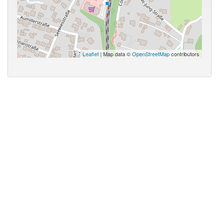
Leaflet
| Map data ©
OpenStreetMap
contributors