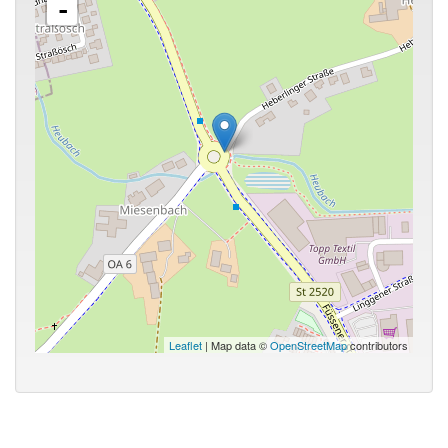
-
Leaflet
| Map data ©
OpenStreetMap
contributors