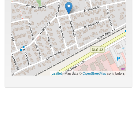
Leaflet
| Map data ©
OpenStreetMap
contributors