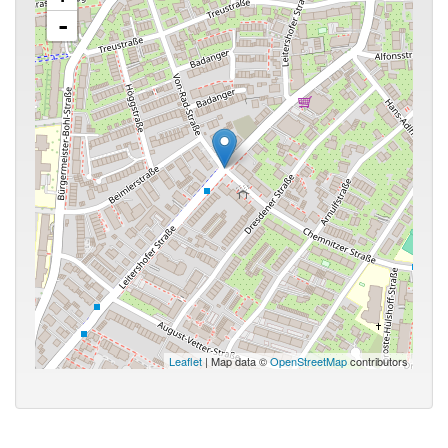
-
Leaflet
| Map data ©
OpenStreetMap
contributors