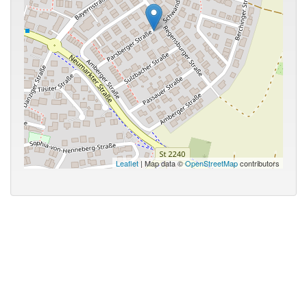
Leaflet
| Map data ©
OpenStreetMap
contributors