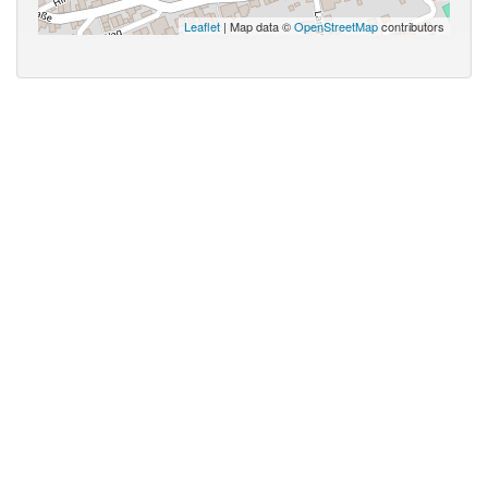
Leaflet
| Map data ©
OpenStreetMap
contributors