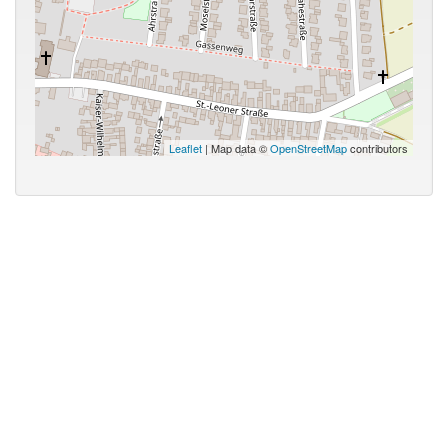
Leaflet
| Map data ©
OpenStreetMap
contributors