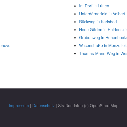
Im Dorf in Lünen
Unterdörnerfeld in Velbert
Rückweg in Karlsbad
Neue Gärten in Haldensle
Grubenweg in Hohenbock
Genève
Wasenstraße in Monzelfel
Thomas-Mann-Weg in We
Impressum
|
Datenschutz
| Straßendaten (c) OpenStreetMap