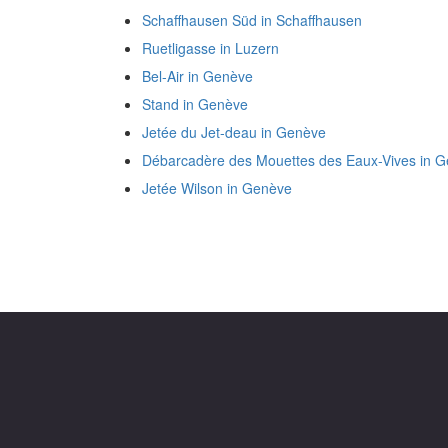
Schaffhausen Süd in Schaffhausen
Ruetligasse in Luzern
Bel-Air in Genève
Stand in Genève
Jetée du Jet-deau in Genève
Débarcadère des Mouettes des Eaux-Vives in 
Jetée Wilson in Genève