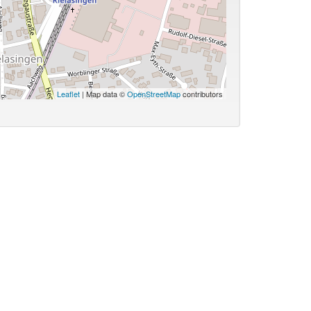
Leaflet
| Map data ©
OpenStreetMap
contributors