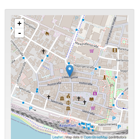
+
-
Leaflet
| Map data ©
OpenStreetMap
contributors