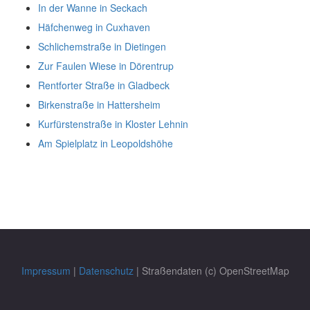
In der Wanne in Seckach
Häfchenweg in Cuxhaven
Schlichemstraße in Dietingen
Zur Faulen Wiese in Dörentrup
Rentforter Straße in Gladbeck
Birkenstraße in Hattersheim
Kurfürstenstraße in Kloster Lehnin
Am Spielplatz in Leopoldshöhe
Impressum
|
Datenschutz
| Straßendaten (c) OpenStreetMap