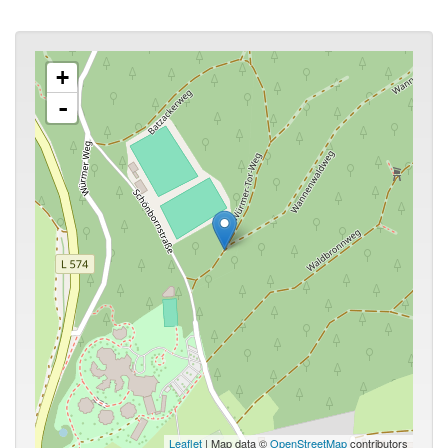
+
-
Leaflet
| Map data ©
OpenStreetMap
contributors