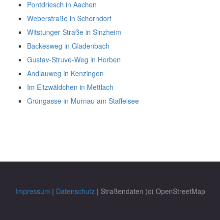
Pontdriesch in Aachen
Weberstraße in Schorndorf
Witstunger Straße in Sinzheim
Backesweg in Gladenbach
Gustav-Struve-Weg in Horben
Andlauweg in Kenzingen
Im Eitzwäldchen in Mettlach
Grüngasse in Murnau am Staffelsee
Impressum
|
Datenschutz
| Straßendaten (c) OpenStreetMap