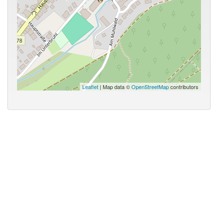
Leaflet
| Map data ©
OpenStreetMap
contributors