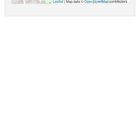
Leaflet
| Map data ©
OpenStreetMap
contributors