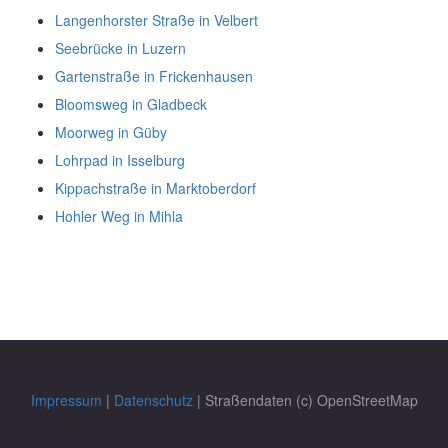
Langenhorster Straße in Velbert
Seebrücke in Luzern
Gartenstraße in Frickenhausen
Bloomsweg in Gladbeck
Moorweg in Güby
Lohrpad in Isselburg
Kippachstraße in Marktoberdorf
Hohler Weg in Mihla
Impressum
|
Datenschutz
| Straßendaten (c) OpenStreetMap