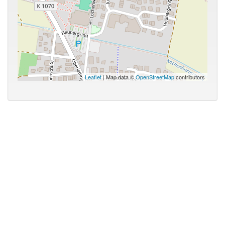
Leaflet
| Map data ©
OpenStreetMap
contributors