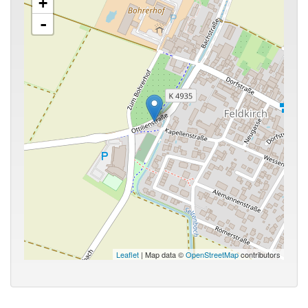
+
-
Leaflet
| Map data ©
OpenStreetMap
contributors