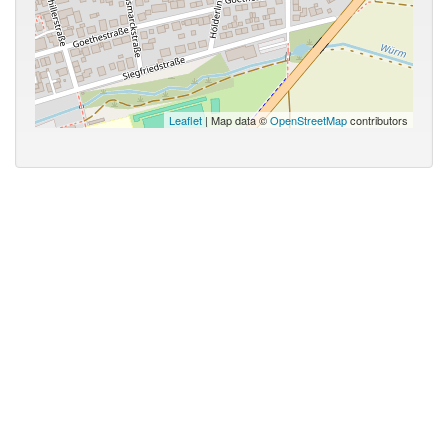
Leaflet
| Map data ©
OpenStreetMap
contributors