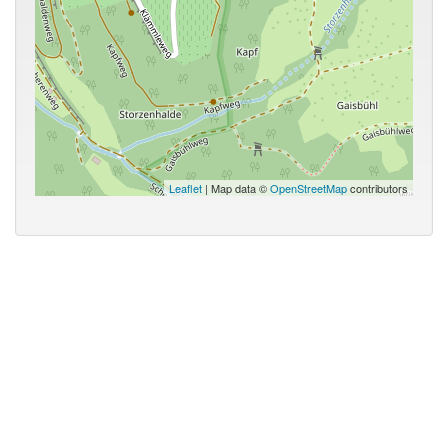
Leaflet
| Map data ©
OpenStreetMap
contributors